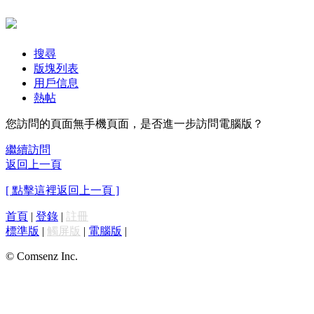
搜尋
版塊列表
用戶信息
熱帖
您訪問的頁面無手機頁面，是否進一步訪問電腦版？
繼續訪問
返回上一頁
[ 點擊這裡返回上一頁 ]
首頁
|
登錄
|
註冊
標準版
|
觸屏版
|
電腦版
|
© Comsenz Inc.