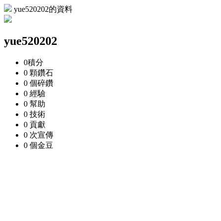
yue520202的資料
yue520202
0
積分
0 顆
鑽石
0 個
碎鑽
0
經驗
0
幫助
0
技術
0
貢獻
0 次
宣傳
0 個
金豆