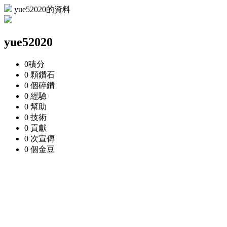
yue52020的資料
yue52020
0
積分
0 顆
鑽石
0 個
碎鑽
0
經驗
0
幫助
0
技術
0
貢獻
0 次
宣傳
0 個
金豆