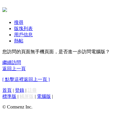
搜尋
版塊列表
用戶信息
熱帖
您訪問的頁面無手機頁面，是否進一步訪問電腦版？
繼續訪問
返回上一頁
[ 點擊這裡返回上一頁 ]
首頁
|
登錄
|
註冊
標準版
|
觸屏版
|
電腦版
|
© Comsenz Inc.