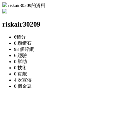
riskair30209的資料
riskair30209
6
積分
0 顆
鑽石
98 個
碎鑽
6
經驗
0
幫助
0
技術
0
貢獻
4 次
宣傳
0 個
金豆