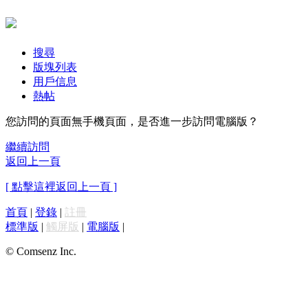
搜尋
版塊列表
用戶信息
熱帖
您訪問的頁面無手機頁面，是否進一步訪問電腦版？
繼續訪問
返回上一頁
[ 點擊這裡返回上一頁 ]
首頁
|
登錄
|
註冊
標準版
|
觸屏版
|
電腦版
|
© Comsenz Inc.