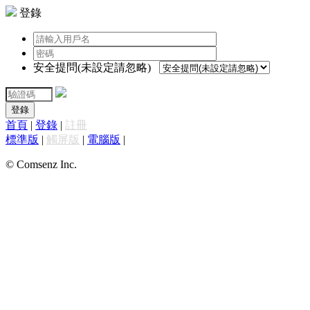
登錄
安全提問(未設定請忽略)
登錄
首頁
|
登錄
|
註冊
標準版
|
觸屏版
|
電腦版
|
© Comsenz Inc.