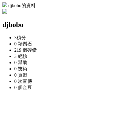
djbobo的資料
djbobo
3
積分
0 顆
鑽石
219 個
碎鑽
3
經驗
0
幫助
0
技術
0
貢獻
0 次
宣傳
0 個
金豆