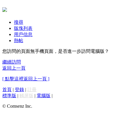
搜尋
版塊列表
用戶信息
熱帖
您訪問的頁面無手機頁面，是否進一步訪問電腦版？
繼續訪問
返回上一頁
[ 點擊這裡返回上一頁 ]
首頁
|
登錄
|
註冊
標準版
|
觸屏版
|
電腦版
|
© Comsenz Inc.