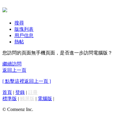
搜尋
版塊列表
用戶信息
熱帖
您訪問的頁面無手機頁面，是否進一步訪問電腦版？
繼續訪問
返回上一頁
[ 點擊這裡返回上一頁 ]
首頁
|
登錄
|
註冊
標準版
|
觸屏版
|
電腦版
|
© Comsenz Inc.