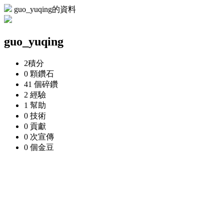
guo_yuqing的資料
guo_yuqing
2
積分
0 顆
鑽石
41 個
碎鑽
2
經驗
1
幫助
0
技術
0
貢獻
0 次
宣傳
0 個
金豆