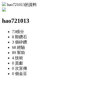
hao721013的資料
hao721013
73
積分
8 顆
鑽石
3 個
碎鑽
68
經驗
89
幫助
4
技術
0
貢獻
0 次
宣傳
0 個
金豆