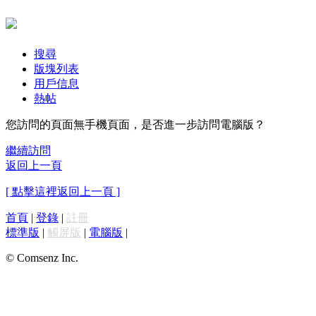
搜尋
版塊列表
用戶信息
熱帖
您訪問的頁面無手機頁面，是否進一步訪問電腦版？
繼續訪問
返回上一頁
[ 點擊這裡返回上一頁 ]
首頁
|
登錄
|
註冊
標準版
|
觸屏版
|
電腦版
|
© Comsenz Inc.