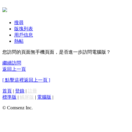
搜尋
版塊列表
用戶信息
熱帖
您訪問的頁面無手機頁面，是否進一步訪問電腦版？
繼續訪問
返回上一頁
[ 點擊這裡返回上一頁 ]
首頁
|
登錄
|
註冊
標準版
|
觸屏版
|
電腦版
|
© Comsenz Inc.