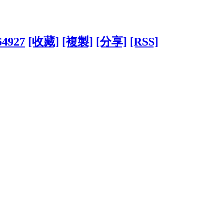
64927
[收藏]
[複製]
[分享]
[RSS]