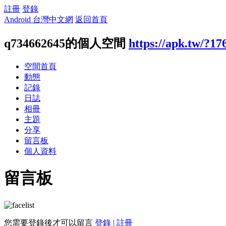
註冊
登錄
Android 台灣中文網
返回首頁
q734662645的個人空間
https://apk.tw/?17
空間首頁
動態
記錄
日誌
相冊
主題
分享
留言板
個人資料
留言板
您需要登錄後才可以留言
登錄
|
註冊