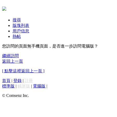
搜尋
版塊列表
用戶信息
熱帖
您訪問的頁面無手機頁面，是否進一步訪問電腦版？
繼續訪問
返回上一頁
[ 點擊這裡返回上一頁 ]
首頁
|
登錄
|
註冊
標準版
|
觸屏版
|
電腦版
|
© Comsenz Inc.