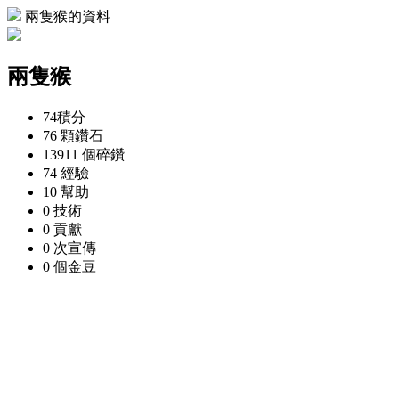
兩隻猴的資料
兩隻猴
74
積分
76 顆
鑽石
13911 個
碎鑽
74
經驗
10
幫助
0
技術
0
貢獻
0 次
宣傳
0 個
金豆