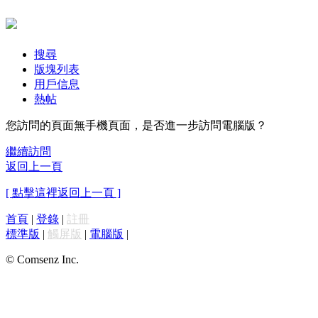
搜尋
版塊列表
用戶信息
熱帖
您訪問的頁面無手機頁面，是否進一步訪問電腦版？
繼續訪問
返回上一頁
[ 點擊這裡返回上一頁 ]
首頁
|
登錄
|
註冊
標準版
|
觸屏版
|
電腦版
|
© Comsenz Inc.