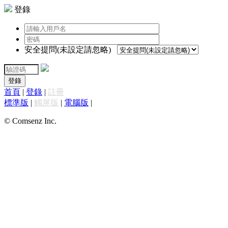
登錄
安全提問(未設定請忽略)
登錄
首頁
|
登錄
|
註冊
標準版
|
觸屏版
|
電腦版
|
© Comsenz Inc.