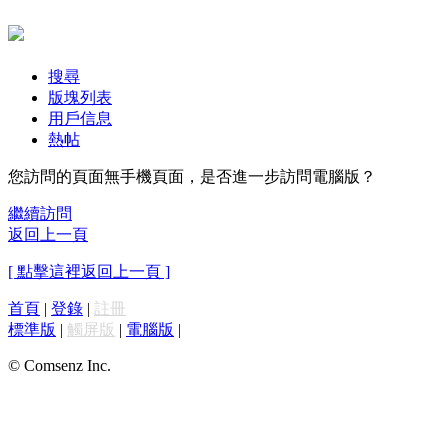
搜尋
版塊列表
用戶信息
熱帖
您訪問的頁面無手機頁面，是否進一步訪問電腦版？
繼續訪問
返回上一頁
[ 點擊這裡返回上一頁 ]
首頁
|
登錄
|
註冊
標準版
|
觸屏版
|
電腦版
|
© Comsenz Inc.