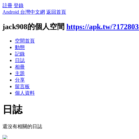
註冊
登錄
Android 台灣中文網
返回首頁
jack908的個人空間
https://apk.tw/?17280
空間首頁
動態
記錄
日誌
相冊
主題
分享
留言板
個人資料
日誌
還沒有相關的日誌