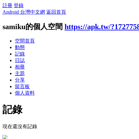
註冊
登錄
Android 台灣中文網
返回首頁
samiku的個人空間
https://apk.tw/?172775
空間首頁
動態
記錄
日誌
相冊
主題
分享
留言板
個人資料
記錄
現在還沒有記錄