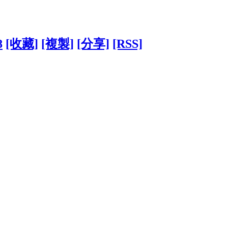
8
[收藏]
[複製]
[分享]
[RSS]