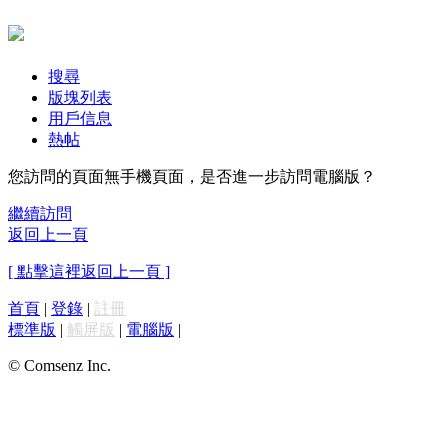
搜尋
版塊列表
用戶信息
熱帖
您訪問的頁面無手機頁面，是否進一步訪問電腦版？
繼續訪問
返回上一頁
[ 點擊這裡返回上一頁 ]
首頁
|
登錄
|
註冊
標準版
|
觸屏版
|
電腦版
|
© Comsenz Inc.