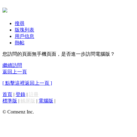
搜尋
版塊列表
用戶信息
熱帖
您訪問的頁面無手機頁面，是否進一步訪問電腦版？
繼續訪問
返回上一頁
[ 點擊這裡返回上一頁 ]
首頁
|
登錄
|
註冊
標準版
|
觸屏版
|
電腦版
|
© Comsenz Inc.