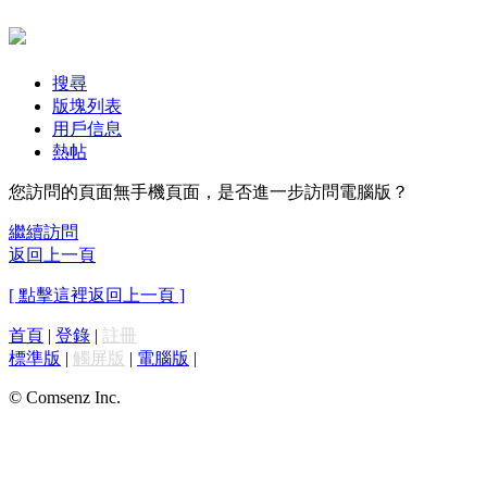
搜尋
版塊列表
用戶信息
熱帖
您訪問的頁面無手機頁面，是否進一步訪問電腦版？
繼續訪問
返回上一頁
[ 點擊這裡返回上一頁 ]
首頁
|
登錄
|
註冊
標準版
|
觸屏版
|
電腦版
|
© Comsenz Inc.