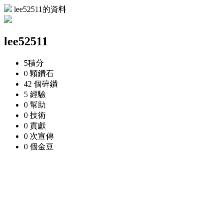
lee52511的資料
lee52511
5
積分
0 顆
鑽石
42 個
碎鑽
5
經驗
0
幫助
0
技術
0
貢獻
0 次
宣傳
0 個
金豆