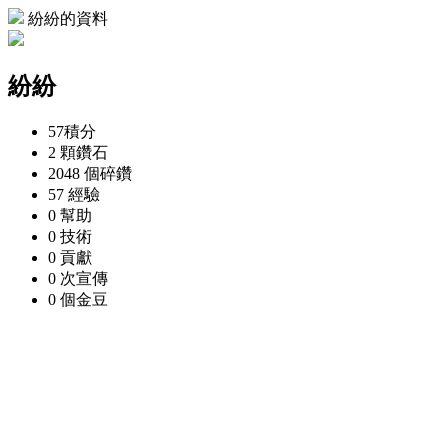
紛紛的資料
紛紛
57
積分
2 顆
鑽石
2048 個
碎鑽
57
經驗
0
幫助
0
技術
0
貢獻
0 次
宣傳
0 個
金豆