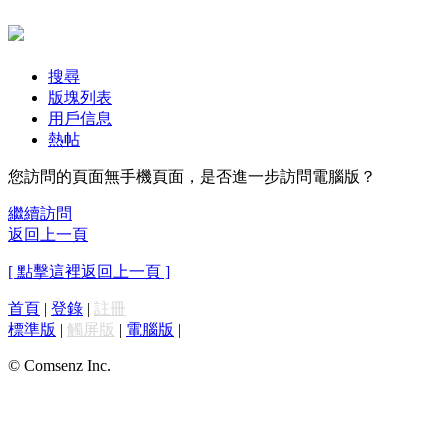
搜尋
版塊列表
用戶信息
熱帖
您訪問的頁面無手機頁面，是否進一步訪問電腦版？
繼續訪問
返回上一頁
[ 點擊這裡返回上一頁 ]
首頁
|
登錄
|
註冊
標準版
|
觸屏版
|
電腦版
|
© Comsenz Inc.