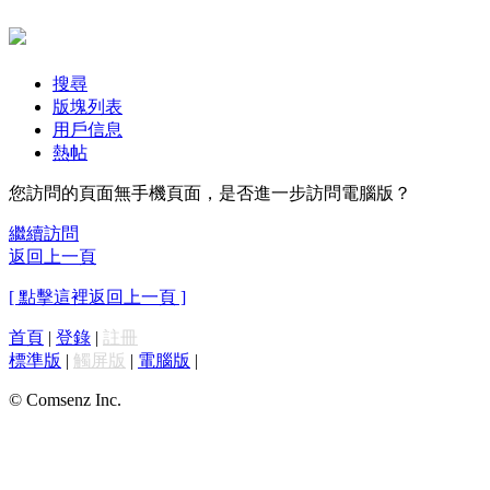
搜尋
版塊列表
用戶信息
熱帖
您訪問的頁面無手機頁面，是否進一步訪問電腦版？
繼續訪問
返回上一頁
[ 點擊這裡返回上一頁 ]
首頁
|
登錄
|
註冊
標準版
|
觸屏版
|
電腦版
|
© Comsenz Inc.