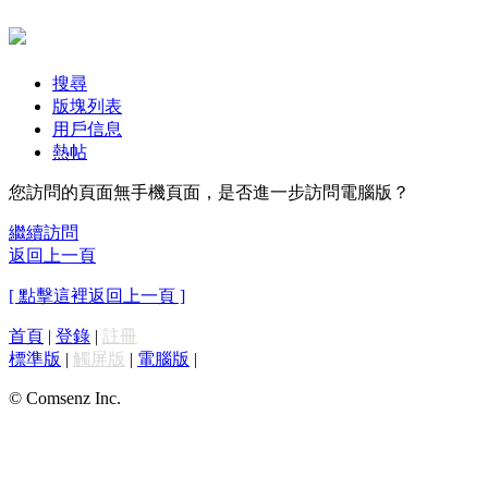
搜尋
版塊列表
用戶信息
熱帖
您訪問的頁面無手機頁面，是否進一步訪問電腦版？
繼續訪問
返回上一頁
[ 點擊這裡返回上一頁 ]
首頁
|
登錄
|
註冊
標準版
|
觸屏版
|
電腦版
|
© Comsenz Inc.