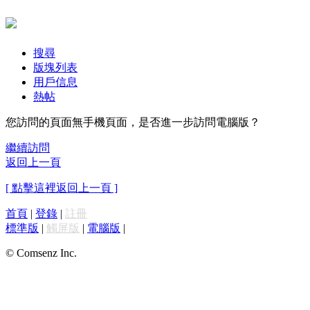
搜尋
版塊列表
用戶信息
熱帖
您訪問的頁面無手機頁面，是否進一步訪問電腦版？
繼續訪問
返回上一頁
[ 點擊這裡返回上一頁 ]
首頁
|
登錄
|
註冊
標準版
|
觸屏版
|
電腦版
|
© Comsenz Inc.