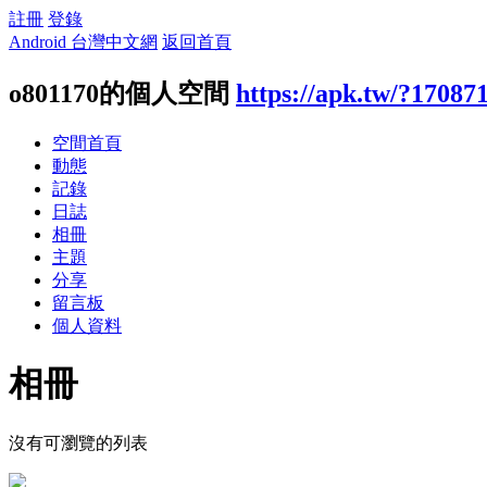
註冊
登錄
Android 台灣中文網
返回首頁
o801170的個人空間
https://apk.tw/?17087
空間首頁
動態
記錄
日誌
相冊
主題
分享
留言板
個人資料
相冊
沒有可瀏覽的列表