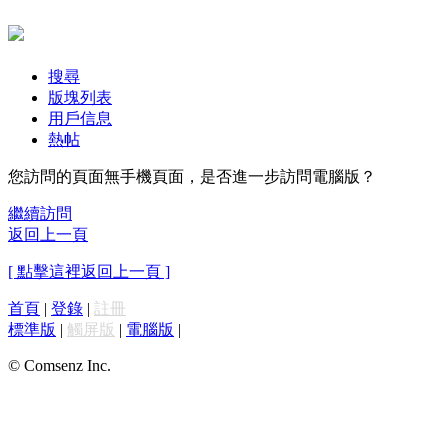
搜尋
版塊列表
用戶信息
熱帖
您訪問的頁面無手機頁面，是否進一步訪問電腦版？
繼續訪問
返回上一頁
[ 點擊這裡返回上一頁 ]
首頁
|
登錄
|
註冊
標準版
|
觸屏版
|
電腦版
|
© Comsenz Inc.