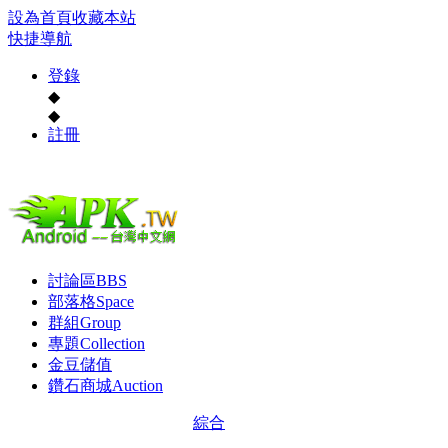
設為首頁
收藏本站
快捷導航
登錄
◆
◆
註冊
討論區
BBS
部落格
Space
群組
Group
專題
Collection
金豆儲值
鑽石商城
Auction
綜合