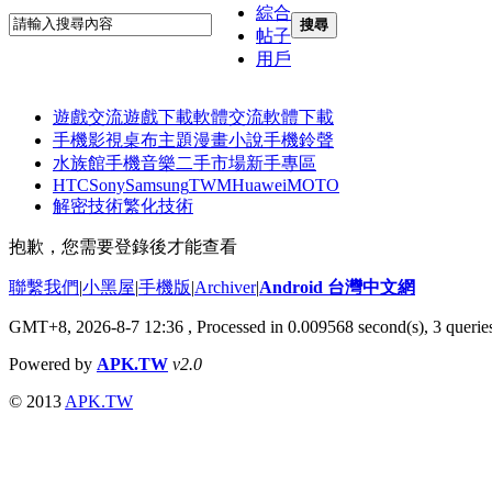
綜合
搜尋
帖子
用戶
遊戲交流
遊戲下載
軟體交流
軟體下載
手機影視
桌布主題
漫畫小說
手機鈴聲
水族館
手機音樂
二手市場
新手專區
HTC
Sony
Samsung
TWM
Huawei
MOTO
解密技術
繁化技術
抱歉，您需要登錄後才能查看
聯繫我們
|
小黑屋
|
手機版
|
Archiver
|
Android 台灣中文網
GMT+8, 2026-8-7 12:36
, Processed in 0.009568 second(s), 3 quer
Powered by
APK.TW
v2.0
© 2013
APK.TW