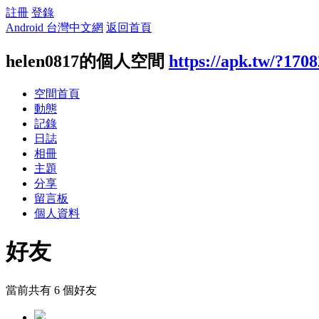
註冊
登錄
Android 台灣中文網
返回首頁
helen0817的個人空間
https://apk.tw/?170
空間首頁
動態
記錄
日誌
相冊
主題
分享
留言板
個人資料
好友
當前共有
6
個好友