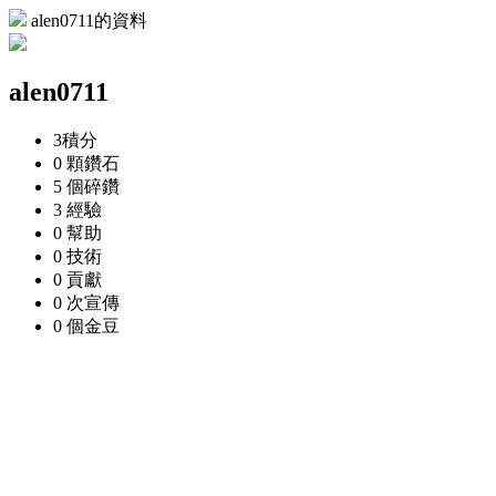
alen0711的資料
alen0711
3
積分
0 顆
鑽石
5 個
碎鑽
3
經驗
0
幫助
0
技術
0
貢獻
0 次
宣傳
0 個
金豆