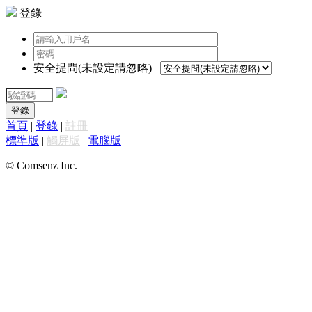
登錄
安全提問(未設定請忽略)
登錄
首頁
|
登錄
|
註冊
標準版
|
觸屏版
|
電腦版
|
© Comsenz Inc.