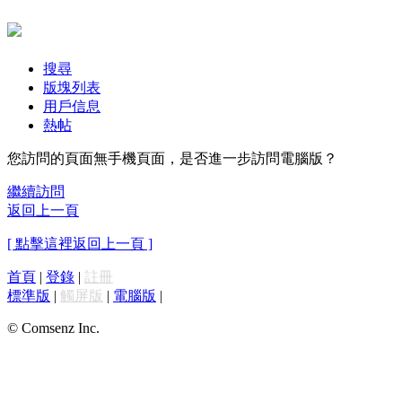
搜尋
版塊列表
用戶信息
熱帖
您訪問的頁面無手機頁面，是否進一步訪問電腦版？
繼續訪問
返回上一頁
[ 點擊這裡返回上一頁 ]
首頁
|
登錄
|
註冊
標準版
|
觸屏版
|
電腦版
|
© Comsenz Inc.