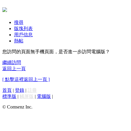
搜尋
版塊列表
用戶信息
熱帖
您訪問的頁面無手機頁面，是否進一步訪問電腦版？
繼續訪問
返回上一頁
[ 點擊這裡返回上一頁 ]
首頁
|
登錄
|
註冊
標準版
|
觸屏版
|
電腦版
|
© Comsenz Inc.