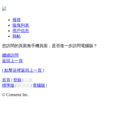
搜尋
版塊列表
用戶信息
熱帖
您訪問的頁面無手機頁面，是否進一步訪問電腦版？
繼續訪問
返回上一頁
[ 點擊這裡返回上一頁 ]
首頁
|
登錄
|
註冊
標準版
|
觸屏版
|
電腦版
|
© Comsenz Inc.