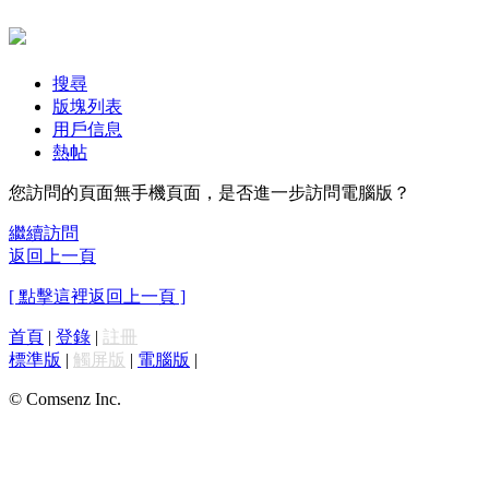
搜尋
版塊列表
用戶信息
熱帖
您訪問的頁面無手機頁面，是否進一步訪問電腦版？
繼續訪問
返回上一頁
[ 點擊這裡返回上一頁 ]
首頁
|
登錄
|
註冊
標準版
|
觸屏版
|
電腦版
|
© Comsenz Inc.