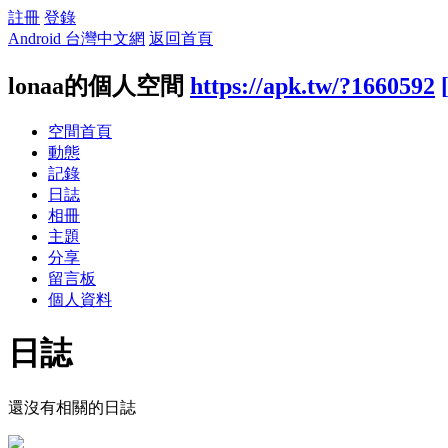
註冊
登錄
Android 台灣中文網
返回首頁
lonaa的個人空間
https://apk.tw/?1660592
空間首頁
動態
記錄
日誌
相冊
主題
分享
留言板
個人資料
日誌
還沒有相關的日誌