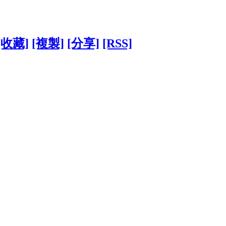
[收藏]
[複製]
[分享]
[RSS]