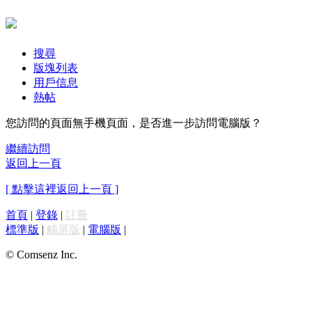
搜尋
版塊列表
用戶信息
熱帖
您訪問的頁面無手機頁面，是否進一步訪問電腦版？
繼續訪問
返回上一頁
[ 點擊這裡返回上一頁 ]
首頁
|
登錄
|
註冊
標準版
|
觸屏版
|
電腦版
|
© Comsenz Inc.