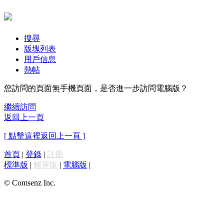
搜尋
版塊列表
用戶信息
熱帖
您訪問的頁面無手機頁面，是否進一步訪問電腦版？
繼續訪問
返回上一頁
[ 點擊這裡返回上一頁 ]
首頁
|
登錄
|
註冊
標準版
|
觸屏版
|
電腦版
|
© Comsenz Inc.