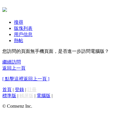
搜尋
版塊列表
用戶信息
熱帖
您訪問的頁面無手機頁面，是否進一步訪問電腦版？
繼續訪問
返回上一頁
[ 點擊這裡返回上一頁 ]
首頁
|
登錄
|
註冊
標準版
|
觸屏版
|
電腦版
|
© Comsenz Inc.