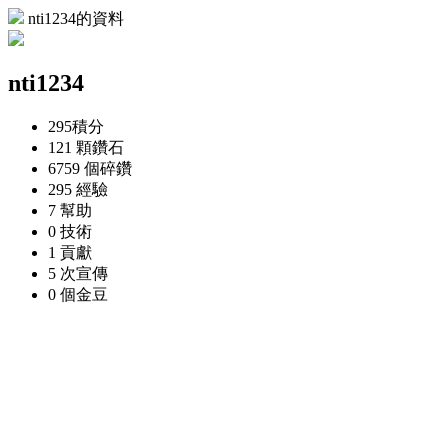
nti1234的資料
nti1234
295
積分
121 顆
鑽石
6759 個
碎鑽
295
經驗
7
幫助
0
技術
1
貢獻
5 次
宣傳
0 個
金豆