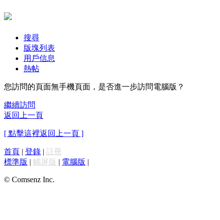
搜尋
版塊列表
用戶信息
熱帖
您訪問的頁面無手機頁面，是否進一步訪問電腦版？
繼續訪問
返回上一頁
[ 點擊這裡返回上一頁 ]
首頁
|
登錄
|
註冊
標準版
|
觸屏版
|
電腦版
|
© Comsenz Inc.