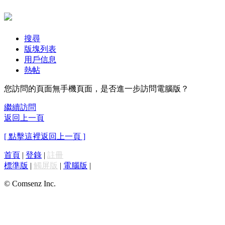
搜尋
版塊列表
用戶信息
熱帖
您訪問的頁面無手機頁面，是否進一步訪問電腦版？
繼續訪問
返回上一頁
[ 點擊這裡返回上一頁 ]
首頁
|
登錄
|
註冊
標準版
|
觸屏版
|
電腦版
|
© Comsenz Inc.