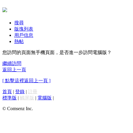
搜尋
版塊列表
用戶信息
熱帖
您訪問的頁面無手機頁面，是否進一步訪問電腦版？
繼續訪問
返回上一頁
[ 點擊這裡返回上一頁 ]
首頁
|
登錄
|
註冊
標準版
|
觸屏版
|
電腦版
|
© Comsenz Inc.