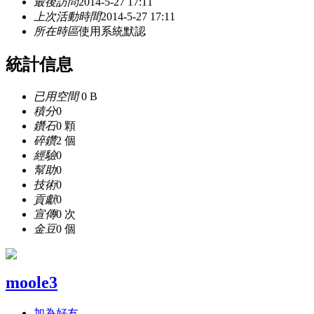
最後訪問
2014-5-27 17:11
上次活動時間
2014-5-27 17:11
所在時區
使用系統默認
統計信息
已用空間
0 B
積分
0
鑽石
0 顆
碎鑽
2 個
經驗
0
幫助
0
技術
0
貢獻
0
宣傳
0 次
金豆
0 個
moole3
加為好友