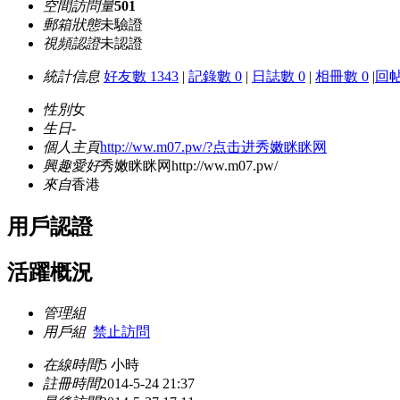
空間訪問量
501
郵箱狀態
未驗證
視頻認證
未認證
統計信息
好友數 1343
|
記錄數 0
|
日誌數 0
|
相冊數 0
|
回帖
性別
女
生日
-
個人主頁
http://ww.m07.pw/?点击进秀嫩眯眯网
興趣愛好
秀嫩眯眯网http://ww.m07.pw/
來自
香港
用戶認證
活躍概況
管理組
用戶組
禁止訪問
在線時間
5 小時
註冊時間
2014-5-24 21:37