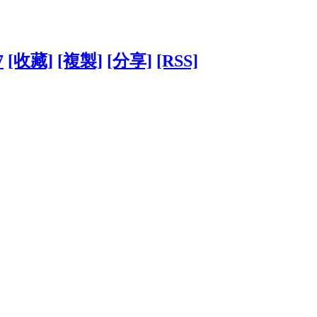
7
[收藏]
[複製]
[分享]
[RSS]