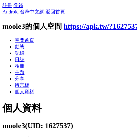
註冊
登錄
Android 台灣中文網
返回首頁
moole3的個人空間
https://apk.tw/?162753
空間首頁
動態
記錄
日誌
相冊
主題
分享
留言板
個人資料
個人資料
moole3
(UID: 1627537)